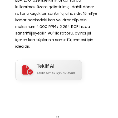
EBA 270, özellikle klinik ortamlarda
kullanılmak üzere geliştirilmiş, dahili döner
İklimlendirme Kabinleri
Kordon Kanı Bankacılığı
Otomotiv
Auguste Cryogenics
rotorlu küçük bir santrifüj cihazıdır. 15 ml'ye
kadar hacimdeki kan ve idrar tüplerini
Laboratuvar Buzdolapları
IVF-Tüp Bebek
Steelco
maksimum 4.000 RPM / 2.254 RCF hızda
santrifüjleyebilir. 90°'lik rotoru, ayırıcı jel
Kan Saklama Dolapları
Kan Bankacılığı
Hettich
içeren kan tüplerinin santrifüjlenmesi için
idealdir.
Otoklavlar ve Buhar Sterilizatörleri
Suni Tohumlama/ Veterinerlik
Macopharma
Teklif Al
Teklif Almak için tıklayın!