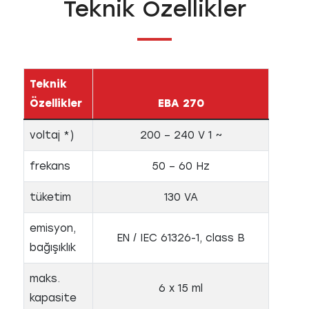
Teknik Özellikler
Teknik
Özellikler
EBA 270
voltaj *)
200 – 240 V 1 ~
frekans
50 – 60 Hz
tüketim
130 VA
emisyon,
EN / IEC 61326-1, class B
bağışıklık
maks.
6 x 15 ml
kapasite