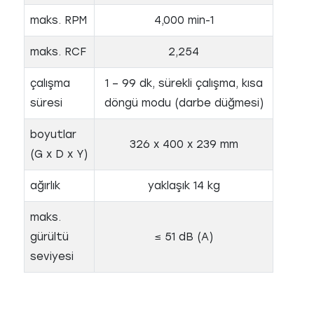
maks. RPM
4,000 min-1
maks. RCF
2,254
çalışma
1 – 99 dk, sürekli çalışma, kısa
süresi
döngü modu (darbe düğmesi)
boyutlar
326 x 400 x 239 mm
(G x D x Y)
ağırlık
yaklaşık 14 kg
maks.
gürültü
≤ 51 dB (A)
seviyesi